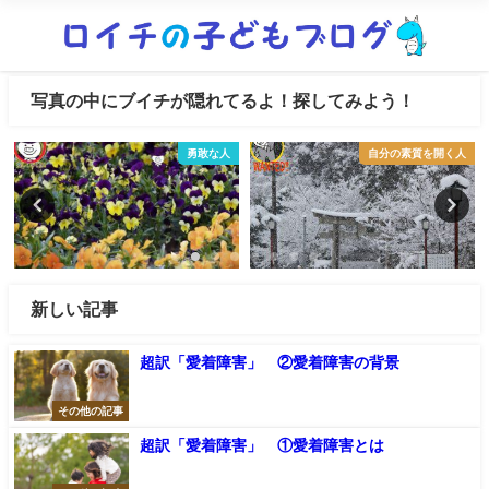
写真の中にブイチが隠れてるよ！探してみよう！
勇敢な人
自分の素質を開く人
新しい記事
超訳「愛着障害」 ②愛着障害の背景
その他の記事
超訳「愛着障害」 ①愛着障害とは