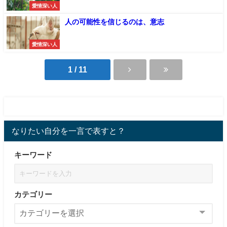
愛情深い人
人の可能性を信じるのは、意志
愛情深い人
1 / 11
なりたい自分を一言で表すと？
キーワード
カテゴリー