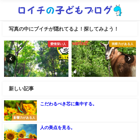
写真の中にブイチが隠れてるよ！探してみよう！
愛情深い人
洞察力がある人
新しい記事
こだわるべき芯に集中する。
影響力がある人
人の美点を見る。