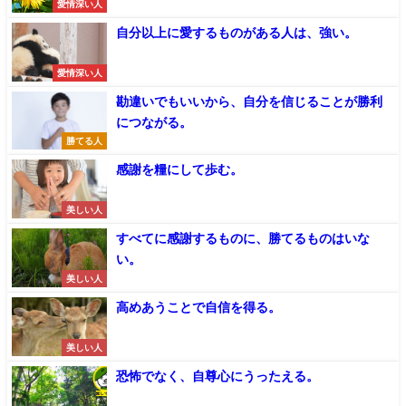
愛情深い人
自分以上に愛するものがある人は、強い。
愛情深い人
勘違いでもいいから、自分を信じることが勝利
につながる。
勝てる人
感謝を糧にして歩む。
美しい人
すべてに感謝するものに、勝てるものはいな
い。
美しい人
高めあうことで自信を得る。
美しい人
恐怖でなく、自尊心にうったえる。