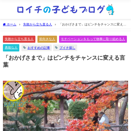
ホーム
失敗から立ち直る人
「おかげさまで」はピンチをチャンスに変える
言葉
失敗から立ち直る人
前向きな人
モチベーションをもって物事に取り組める人
勇敢な人
おすすめの記事
ブイチ探し
「おかげさまで」はピンチをチャンスに変える言
葉