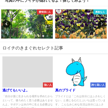
写真の中にブイチが隠れてるよ！探してみよう！
愛情深い人
勇敢な人
ロイチのきまぐれセレクト記事
強い人
誇り高い人
逃げてもいいよ。
真のプライド
「自分が楽に生きられる場所を求めたから
プライドとは「これは自分にはふさわしく
といって、後ろめたく思う必要はありませ
ない」と感じる心だとぶいちは思っていま
んよ。サボテンは水の中に生える必要はな
す。 こんなみじめな生活は自分にはふさ