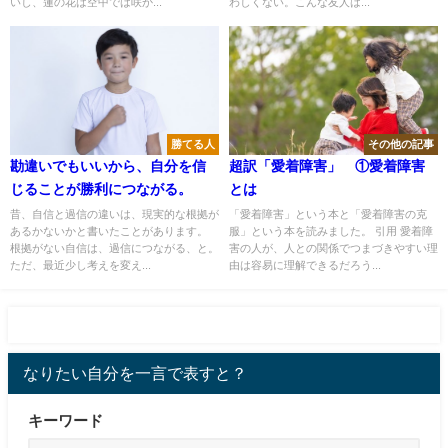
いし、蓮の花は空中では咲か...
わしくない。こんな友人は...
勝てる人
その他の記事
勘違いでもいいから、自分を信
超訳「愛着障害」 ①愛着障害
じることが勝利につながる。
とは
昔、自信と過信の違いは、現実的な根拠が
「愛着障害」という本と「愛着障害の克
あるかないかと書いたことがあります。
服」という本を読みました。 引用 愛着障
根拠がない自信は、過信につながる、と。
害の人が、人との関係でつまづきやすい理
ただ、最近少し考えを変え...
由は容易に理解できるだろう...
なりたい自分を一言で表すと？
キーワード