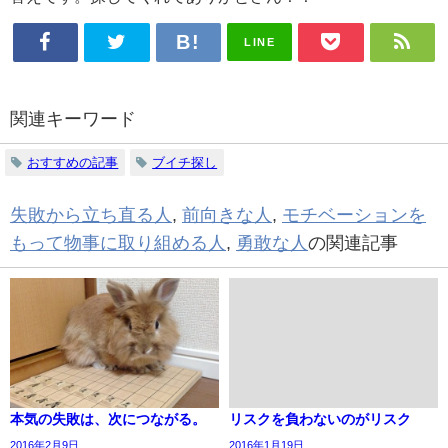
LINE
関連キーワード
おすすめの記事
ブイチ探し
失敗から立ち直る人
,
前向きな人
,
モチベーションを
もって物事に取り組める人
,
勇敢な人
の関連記事
本気の失敗は、次につながる。
リスクを負わないのがリスク
2016年2月9日
2016年1月19日