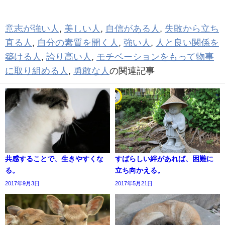
意志が強い人
,
美しい人
,
自信がある人
,
失敗から立ち
直る人
,
自分の素質を開く人
,
強い人
,
人と良い関係を
築ける人
,
誇り高い人
,
モチベーションをもって物事
に取り組める人
,
勇敢な人
の関連記事
共感することで、生きやすくな
すばらしい絆があれば、困難に
る。
立ち向かえる。
2017年9月3日
2017年5月21日