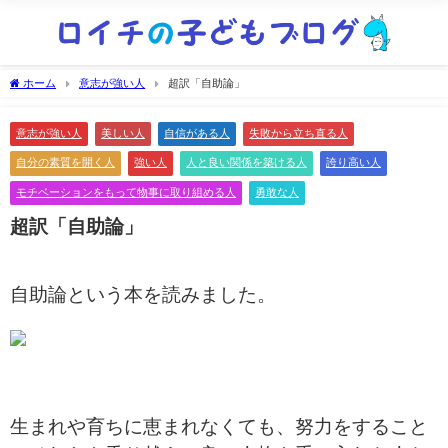
ホーム
意志が強い人
超訳「自助論」
意志が強い人
美しい人
自信がある人
失敗から立ち直る人
自分の素質を開く人
強い人
人と良い関係を築ける人
誇り高い人
モチベーションをもって物事に取り組める人
勇敢な人
超訳「自助論」
自助論という本を読みました。
生まれや育ちに恵まれなくても、努力をすること