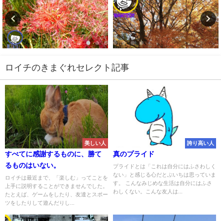
ロイチのきまぐれセレクト記事
美しい人
誇り高い人
すべてに感謝するものに、勝て
真のプライド
るものはいない。
プライドとは「これは自分にはふさわしく
ない」と感じる心だとぶいちは思っていま
ロイチは最近まで、「楽しむ」ってことを
す。 こんなみじめな生活は自分にはふさ
上手に説明することができませんでした。
わしくない。こんな友人は...
たとえば、ゲームをしたり、友達とスポー
ツをしたりして遊んだりし...