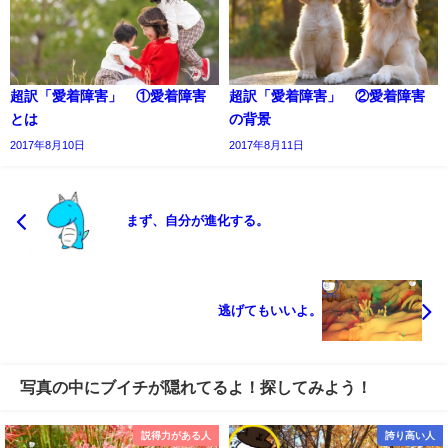
超訳「愛着障害」 ①愛着障害
超訳「愛着障害」 ②愛着障害
とは
の背景
2017年8月10日
2017年8月11日
まず、自分が進化する。
逃げてもいいよ。
写真の中にブイチが隠れてるよ！探してみよう！
説得力がある人
誇り高い人