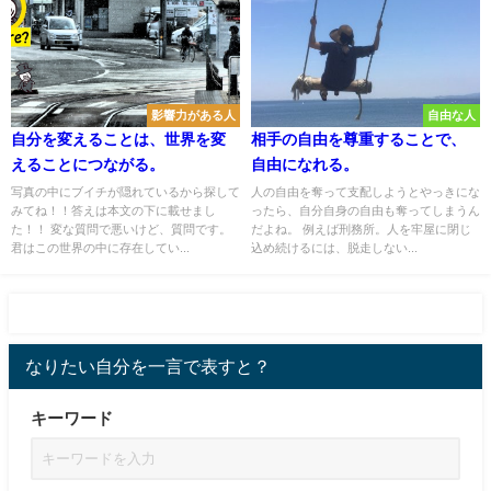
影響力がある人
自由な人
自分を変えることは、世界を変
相手の自由を尊重することで、
えることにつながる。
自由になれる。
写真の中にブイチが隠れているから探して
人の自由を奪って支配しようとやっきにな
みてね！！答えは本文の下に載せまし
ったら、自分自身の自由も奪ってしまうん
た！！ 変な質問で悪いけど、質問です。
だよね。 例えば刑務所。人を牢屋に閉じ
君はこの世界の中に存在してい...
込め続けるには、脱走しない...
なりたい自分を一言で表すと？
キーワード