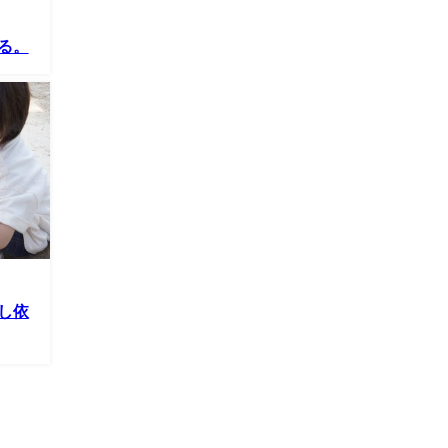
る。
し依