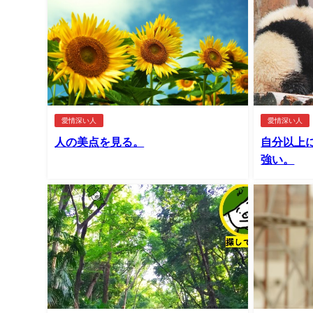
愛情深い人
愛情深い人
人の美点を見る。
自分以上
強い。