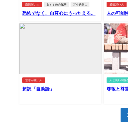
愛情深い人
おすすめの記事
ブイチ探し
愛情深い人
恐怖でなく、自尊心にうったえる。
人の可能
意志が強い人
人と良い関係
超訳「自助論」
尊敬と尊