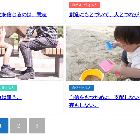
自然体で生きる人
性を信じるのは、意志
創造にもとづいて、人とつなが
を築ける人
自信がある人
重は違う。
自信をもつために、支配しない
存もしない。
1
2
3